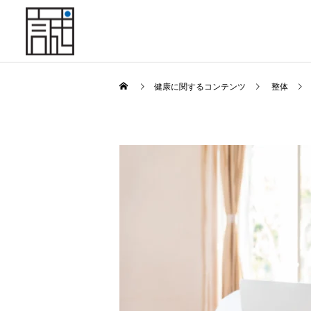
健康に関するコンテンツ
整体
小金井坂下整体院
交通事故
姿勢
交通事故に遭ったらすぐ整
姿勢が悪いと学力は下が
骨院へ｜「今は大丈夫」が
る？ 子どもの集中力との関
武蔵小金井駅前整体院
後悔に変わる前に知ってお
係を整体院がやさしく解説
くべきこと
人形町駅前整体院