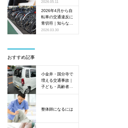
原因と改善に必要
2026.05.11
なセルフケア
2026年4月から自
転車の交通違反に
青切符｜知らない
と危険なルールと
2026.03.30
注意点
おすすめ記事
小金井・国分寺で
増える交通事故｜
子ども・高齢者の
ケガと整骨院での
リハビリ対応
整体師になるには