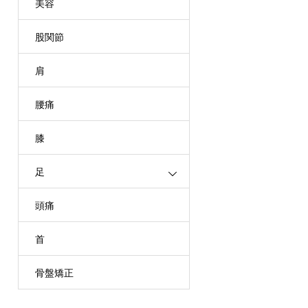
美容
股関節
肩
腰痛
膝
足
頭痛
首
骨盤矯正