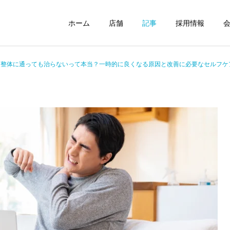
ホーム
店舗
記事
採用情報
整体に通っても治らないって本当？一時的に良くなる原因と改善に必要なセルフケ
小金井坂下整骨院
国分寺駅前整体院
整体
交通事故
整体に通っても治らないっ
2026年4月から自転車の交
て本当？一時的に良くなる
通違反に青切符｜知らない
武蔵小金井駅前整骨院
東小金井駅前整体院
原因と改善に必要なセルフ
と危険なルールと注意点
ケア