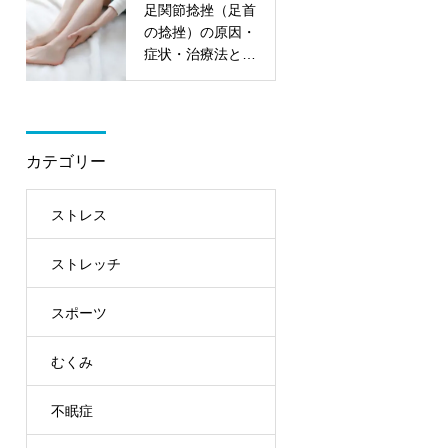
足関節捻挫（足首
の捻挫）の原因・
症状・治療法と再
発予防【整骨院が
解説】
カテゴリー
ストレス
ストレッチ
スポーツ
むくみ
不眠症