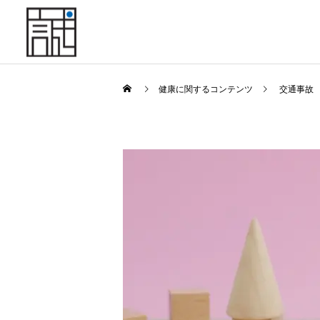
健康に関するコンテンツ
交通事故
小金井坂下整体院
交通事故
姿勢
交通事故に遭ったらすぐ整
姿勢が悪いと学力は下が
骨院へ｜「今は大丈夫」が
る？ 子どもの集中力との関
武蔵小金井駅前整体院
後悔に変わる前に知ってお
係を整体院がやさしく解説
くべきこと
人形町駅前整体院