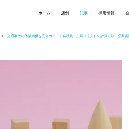
ホーム
店舗
記事
採用情報
交通事故の休業補償を完全ガイド｜会社員・主婦（主夫）の計算方法・必要書
小金井坂下整骨院
国分寺駅前整体院
整体
交通事故
整体に通っても治らないっ
2026年4月から自転車の交
て本当？一時的に良くなる
通違反に青切符｜知らない
武蔵小金井駅前整骨院
東小金井駅前整体院
原因と改善に必要なセルフ
と危険なルールと注意点
ケア