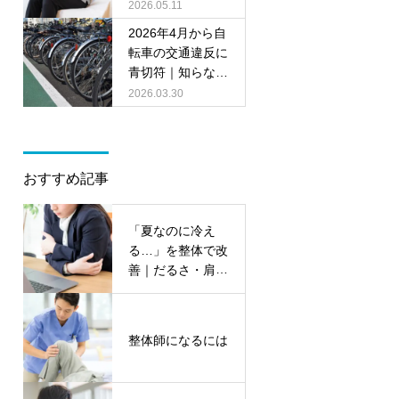
原因と改善に必要
2026.05.11
なセルフケア
2026年4月から自
転車の交通違反に
青切符｜知らない
と危険なルールと
2026.03.30
注意点
おすすめ記事
「夏なのに冷え
る…」を整体で改
善｜だるさ・肩こ
り対策に
整体師になるには