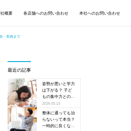
会社概要
各店舗へのお問い合わせ
本社へのお問い合わせ
類・実例まで
詳細を見る
国分寺駅前整骨院
最近の記事
交通事故
腰痛
姿勢が悪いと学力
国分寺・小金井で交通事故
国分寺・小金井でギックリ
は下がる？ 子ど
もの集中力との関
後のむち打ちにお悩みの方
腰にお悩みの方へ｜整形外
東小金井駅前整骨院
係を整体院がやさ
2026.05.13
へ｜整形外科と整骨院の違
科と整骨院の違いと正しい
しく解説
整体に通っても治
いと正しい通い方
通院の考え方
らないって本当？
一時的に良くなる