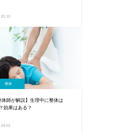
.01.10
整体
整体師が解説】生理中に整体は
K？効果はある？
.04.02