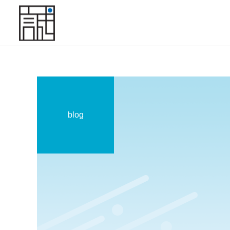
blog
小金井坂下整体院
交通事故
姿勢
交通事故に遭ったらすぐ整
姿勢が悪いと学力は下が
骨院へ｜「今は大丈夫」が
る？ 子どもの集中力との関
武蔵小金井駅前整体院
後悔に変わる前に知ってお
係を整体院がやさしく解説
くべきこと
人形町駅前整体院