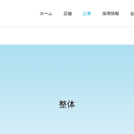
ホーム
店舗
記事
採用情報
小金井坂下整骨院
国分寺駅前整体院
整体
交通事故
整体に通っても治らないっ
2026年4月から自転車の交
て本当？一時的に良くなる
通違反に青切符｜知らない
整体
武蔵小金井駅前整骨院
東小金井駅前整体院
原因と改善に必要なセルフ
と危険なルールと注意点
ケア